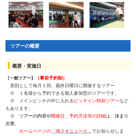
ツアーの概要
概要・実施日
【
一般ツアー】
（事前予約制
）
原則として毎月１回、最終日曜日に開催するツアー
※ １名様から予約できる個人参加型のツアーです。
※ メインピッチの中に入れる
ピッチイン特別ツアー
など
もあります。
※
ツアーの内容や
開催日、予約方法等の詳細
は、
決まり
次第、
ホームページの
「埼スタ
ニュース」
でお知らせしま