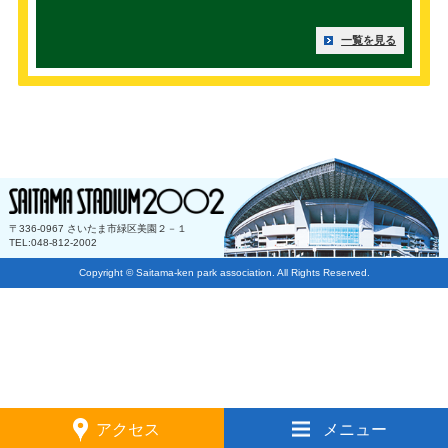
一覧を見る
〒336-0967 さいたま市緑区美園２－１
TEL:048-812-2002
Copyright © Saitama-ken park association. All Rights Reserved.
アクセス
メニュー