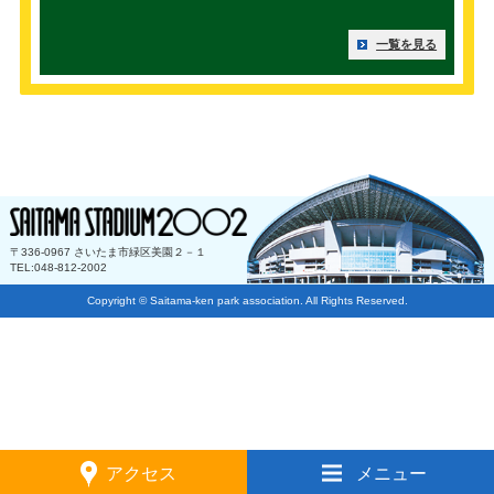
一覧を見る
〒336-0967 さいたま市緑区美園２－１
TEL:048-812-2002
Copyright © Saitama-ken park association. All Rights Reserved.
アクセス
メニュー