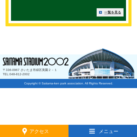
一覧を見る
〒336-0967 さいたま市緑区美園２－１
TEL:048-812-2002
Copyright © Saitama-ken park association. All Rights Reserved.
アクセス
メニュー