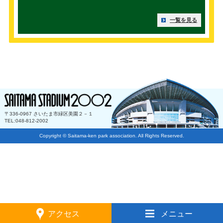
一覧を見る
〒336-0967 さいたま市緑区美園２－１
TEL:048-812-2002
Copyright © Saitama-ken park association. All Rights Reserved.
アクセス
メニュー